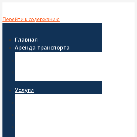
Перейти к содержанию
Главная
Аренда транспорта
Аренда автобуса
Аренда микроавтобуса
Услуги
Развоз персонала
Корпоративные перевозки
Трансфер из аэропорта