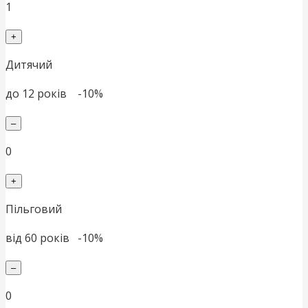
1
+
Дитячий
до 12 рокiв -10%
–
0
+
Пільговий
вiд 60 рокiв -10%
–
0