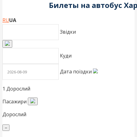
Билеты на автобус Ха
RU
UA
Звідки
Куди
Дата поїздки
1 Дорослий
Пасажири
Дорослий
–