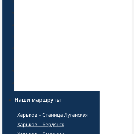
Трансфер от жд вокзала
Автобус для детей
Транспорт на свадьбу
Автобус на праздник
Автобус на экскурсию
Международные перевозки
Перевозки по Украине
Туристический автобус
Наши маршруты
Харьков – Станица Луганская
Харьков – Бердянск