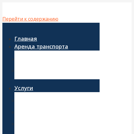
Перейти к содержанию
Главная
Аренда транспорта
Аренда автобуса
Аренда микроавтобуса
Услуги
Развоз персонала
Корпоративные перевозки
Трансфер из аэропорта