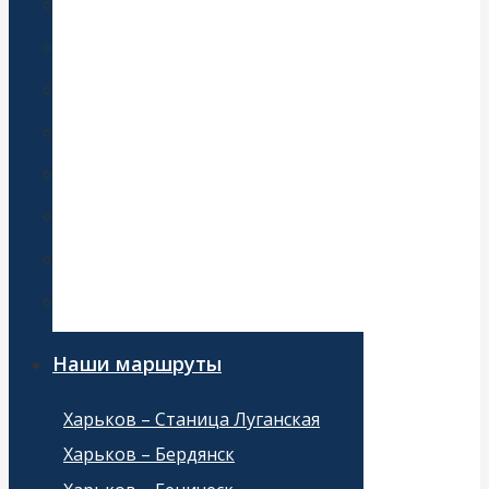
Трансфер от жд вокзала
Автобус для детей
Транспорт на свадьбу
Автобус на праздник
Автобус на экскурсию
Международные перевозки
Перевозки по Украине
Туристический автобус
Наши маршруты
Харьков – Станица Луганская
Харьков – Бердянск