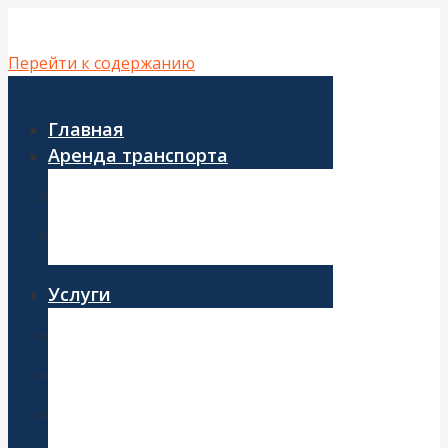
Перейти к содержанию
Главная
Аренда транспорта
Аренда автобуса
Аренда микроавтобуса
Услуги
Развоз персонала
Корпоративные перевозки
Трансфер из аэропорта